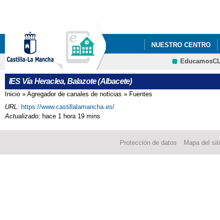
Pa
co
pri
NUESTRO CENTRO
EducamosC
BLOG DE IGUALDAD
CRFP
IES Vía Heraclea, Balazote (Albacete)
PROGRAMAS ILUSIONA
Inicio
»
Agregador de canales de noticias
»
Fuentes
Se encuentra usted aquí
URL:
https://www.castillalamancha.es/
INFORMACIÓN A FAM
Actualizado:
hace 1 hora 19 mins
Protección de datos
Mapa del sit