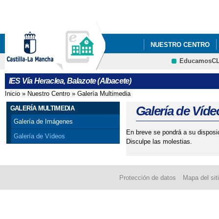
Pa
co
pri
NUESTRO CENTRO
EducamosC
BLOG DE IGUALDAD
CRFP
IES Vía Heraclea, Balazote (Albacete)
PROGRAMAS ILUSIONA
Inicio
»
Nuestro Centro
»
Galería Multimedia
Se encuentra usted aquí
INFORMACIÓN A FAM
Galería de Víde
GALERÍA MULTIMEDIA
Galería de Imágenes
En breve se pondrá a su disposi
Galería de Vídeos
Disculpe las molestias.
Protección de datos
Mapa del sit